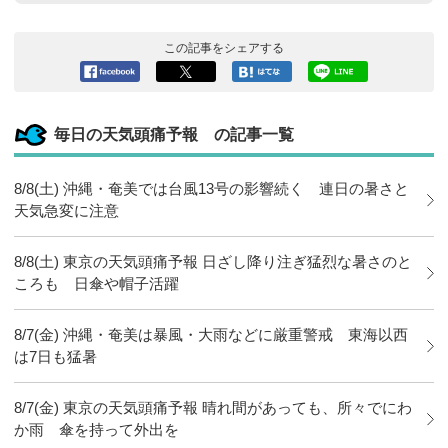
この記事をシェアする
Facebook
ツイート
このエン
LINEで送
へシェア
トリーを
る
はてなブ
毎日の天気頭痛予報 の記事一覧
ックマー
クに追加
8/8(土) 沖縄・奄美では台風13号の影響続く 連日の暑さと
天気急変に注意
8/8(土) 東京の天気頭痛予報 日ざし降り注ぎ猛烈な暑さのと
ころも 日傘や帽子活躍
8/7(金) 沖縄・奄美は暴風・大雨などに厳重警戒 東海以西
は7日も猛暑
8/7(金) 東京の天気頭痛予報 晴れ間があっても、所々でにわ
か雨 傘を持って外出を