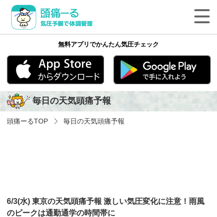
頭痛ーる 気圧予報で体調管理
無料アプリでかんたん気圧チェック
最新の天気頭痛予報
気象病の基礎知識
App Store
Google play
毎日の天気頭痛予報
気象病を防ぐ方法
頭痛ーる
TOP
毎日の天気頭痛予報
気象病に関する気象用語
ペットの体調管理
頭痛ーるについて
6/3(水) 東京の天気頭痛予報 激しい気圧変化に注意！雨風
法人のみなさまへ
のピークは通勤通学の時間帯に