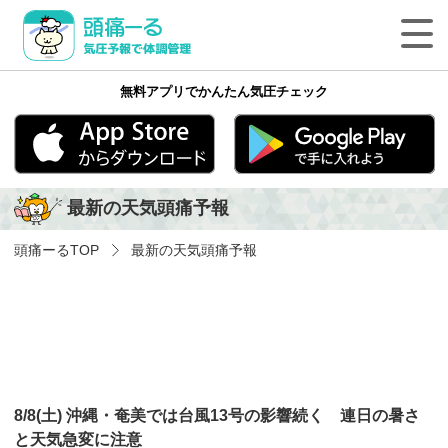
頭痛ーる 気圧予報で体調管理
無料アプリでかんたん気圧チェック
最新の天気頭痛予報
気象病の基礎知識
App Store
Google play
最新の天気頭痛予報
気象病を防ぐ方法
頭痛ーる
TOP
最新の天気頭痛予報
気象病に関する気象用語
ペットの体調管理
頭痛ーるについて
8/8(土) 沖縄・奄美では台風13号の影響続く 連日の暑さ
法人のみなさまへ
と天気急変に注意