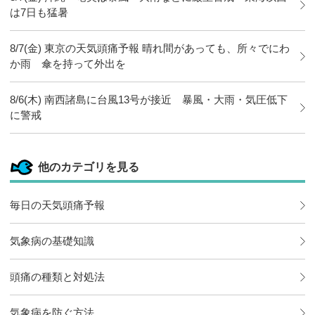
は7日も猛暑
8/7(金) 東京の天気頭痛予報 晴れ間があっても、所々でにわ
か雨 傘を持って外出を
8/6(木) 南西諸島に台風13号が接近 暴風・大雨・気圧低下
に警戒
他のカテゴリを見る
毎日の天気頭痛予報
気象病の基礎知識
頭痛の種類と対処法
気象病を防ぐ方法