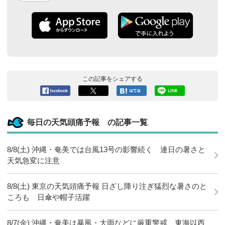
この記事をシェアする
Facebook
ツイート
このエン
LINEで送
へシェア
トリーを
る
はてなブ
毎日の天気頭痛予報 の記事一覧
ックマー
クに追加
8/8(土) 沖縄・奄美では台風13号の影響続く 連日の暑さと
天気急変に注意
8/8(土) 東京の天気頭痛予報 日ざし降り注ぎ猛烈な暑さのと
ころも 日傘や帽子活躍
8/7(金) 沖縄・奄美は暴風・大雨などに厳重警戒 東海以西