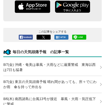
この記事をシェアする
Facebook
ツイート
このエン
LINEで送
へシェア
トリーを
る
はてなブ
毎日の天気頭痛予報 の記事一覧
ックマー
クに追加
8/7(金) 沖縄・奄美は暴風・大雨などに厳重警戒 東海以西
は7日も猛暑
8/7(金) 東京の天気頭痛予報 晴れ間があっても、所々でにわ
か雨 傘を持って外出を
8/6(木) 南西諸島に台風13号が接近 暴風・大雨・気圧低下
に警戒