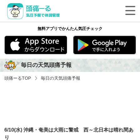
頭痛ーる 気圧予報で体調管理
無料アプリでかんたん気圧チェック
最新の天気頭痛予報
気象病の基礎知識
App Store
Google play
毎日の天気頭痛予報
気象病を防ぐ方法
頭痛ーる
TOP
毎日の天気頭痛予報
気象病に関する気象用語
ペットの体調管理
頭痛ーるについて
6/10(水) 沖縄・奄美は大雨に警戒 西～北日本は晴れ間あ
法人のみなさまへ
り