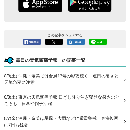
この記事をシェアする
Facebook
ツイート
このエン
LINEで送
へシェア
トリーを
る
はてなブ
毎日の天気頭痛予報 の記事一覧
ックマー
クに追加
8/8(土) 沖縄・奄美では台風13号の影響続く 連日の暑さと
天気急変に注意
8/8(土) 東京の天気頭痛予報 日ざし降り注ぎ猛烈な暑さのと
ころも 日傘や帽子活躍
8/7(金) 沖縄・奄美は暴風・大雨などに厳重警戒 東海以西
は7日も猛暑