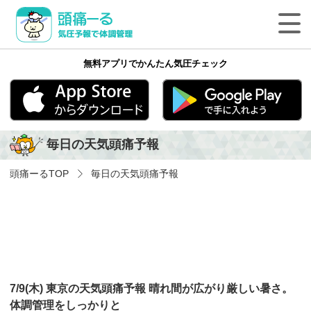
頭痛ーる 気圧予報で体調管理
無料アプリでかんたん気圧チェック
最新の天気頭痛予報
気象病の基礎知識
App Store
Google play
毎日の天気頭痛予報
気象病を防ぐ方法
頭痛ーる
TOP
毎日の天気頭痛予報
気象病に関する気象用語
ペットの体調管理
頭痛ーるについて
7/9(木) 東京の天気頭痛予報 晴れ間が広がり厳しい暑さ。
法人のみなさまへ
体調管理をしっかりと