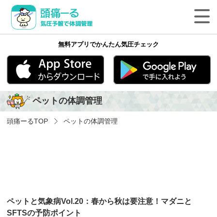
頭痛ーる 気圧予報で体調管理
無料アプリでかんたん気圧チェック
最新の天気頭痛予報
気象病の基礎知識
App Store
Google play
ペットの体調管理
気象病を防ぐ方法
頭痛ーる
TOP
ペットの体調管理
気象病に関する気象用語
ペットの体調管理
頭痛ーるについて
ペットと気象病Vol.20：春から秋は要注意！マダニと
法人のみなさまへ
SFTSの予防ポイント