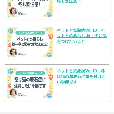
冬も要注意！
ペットと気象病Vol.18：ペ
ットとの暮らし 秋～冬に気
をつけたいこと
ペットと気象病Vol.19：冬
は猫の尿結石に気を付けた
い季節です