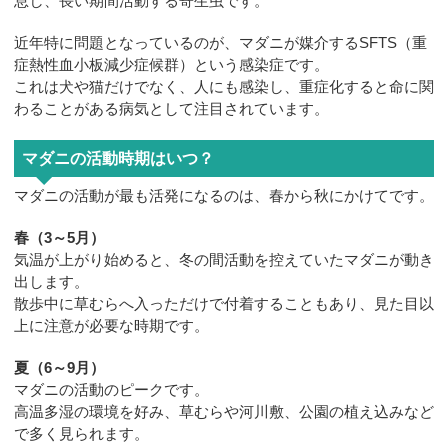
息し、長い期間活動する寄生虫です。
近年特に問題となっているのが、マダニが媒介するSFTS（重
症熱性血小板減少症候群）という感染症です。
これは犬や猫だけでなく、人にも感染し、重症化すると命に関
わることがある病気として注目されています。
マダニの活動時期はいつ？
マダニの活動が最も活発になるのは、春から秋にかけてです。
春（3～5月）
気温が上がり始めると、冬の間活動を控えていたマダニが動き
出します。
散歩中に草むらへ入っただけで付着することもあり、見た目以
上に注意が必要な時期です。
夏（6～9月）
マダニの活動のピークです。
高温多湿の環境を好み、草むらや河川敷、公園の植え込みなど
で多く見られます。