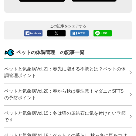
この記事をシェアする
Facebook
ツイート
このエン
LINEで送
へシェア
トリーを
る
はてなブ
ペットの体調管理 の記事一覧
ックマー
クに追加
ペットと気象病Vol.21：春先に増える不調とは？ペットの体
調管理ポイント
ペットと気象病Vol.20：春から秋は要注意！マダニとSFTS
の予防ポイント
ペットと気象病Vol.19：冬は猫の尿結石に気を付けたい季節
です
ペットと気象病Vol.18：ペットとの暮らし 秋～冬に気をつけ