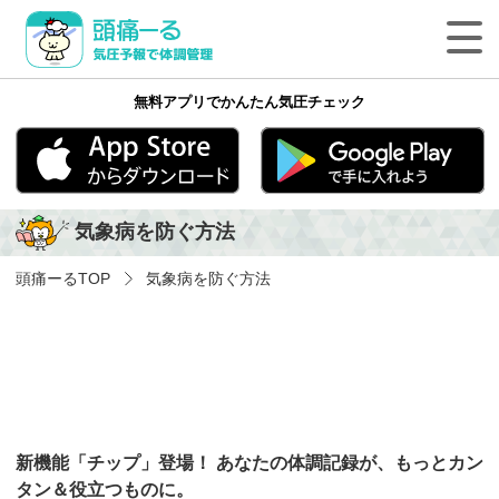
頭痛ーる 気圧予報で体調管理
無料アプリでかんたん気圧チェック
最新の天気頭痛予報
気象病の基礎知識
App Store
Google play
気象病を防ぐ方法
気象病を防ぐ方法
頭痛ーる
TOP
気象病を防ぐ方法
気象病に関する気象用語
ペットの体調管理
頭痛ーるについて
新機能「チップ」登場！ あなたの体調記録が、もっとカン
法人のみなさまへ
タン＆役立つものに。