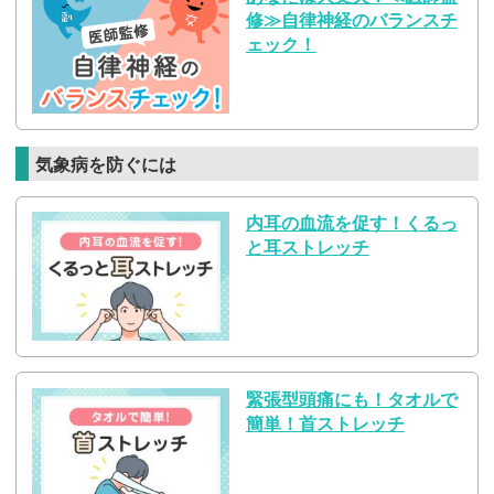
修≫自律神経のバランスチ
ェック！
気象病を防ぐには
内耳の血流を促す！くるっ
と耳ストレッチ
緊張型頭痛にも！タオルで
簡単！首ストレッチ