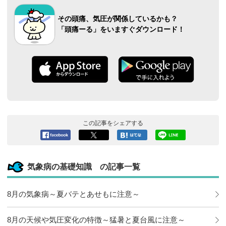
その頭痛、気圧が関係しているかも？
「頭痛ーる」をいますぐダウンロード！
この記事をシェアする
Facebook
ツイート
このエン
LINEで送
へシェア
トリーを
る
はてなブ
気象病の基礎知識 の記事一覧
ックマー
クに追加
8月の気象病～夏バテとあせもに注意～
8月の天候や気圧変化の特徴～猛暑と夏台風に注意～