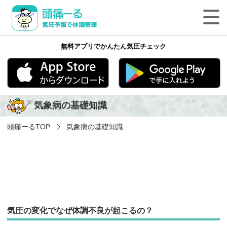
頭痛ーる 気圧予報で体調管理
無料アプリでかんたん気圧チェック
最新の天気頭痛予報
気象病の基礎知識
App Store
Google play
気象病の基礎知識
気象病を防ぐ方法
頭痛ーる
TOP
気象病の基礎知識
気象病に関する気象用語
ペットの体調管理
頭痛ーるについて
気圧の変化でなぜ体調不良が起こるの？
法人のみなさまへ