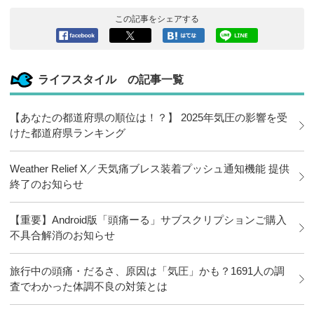
この記事をシェアする
Facebook
ツイート
このエン
LINEで送
へシェア
トリーを
る
はてなブ
ライフスタイル の記事一覧
ックマー
クに追加
【あなたの都道府県の順位は！？】 2025年気圧の影響を受
けた都道府県ランキング
Weather Relief X／天気痛ブレス装着プッシュ通知機能 提供
終了のお知らせ
【重要】Android版「頭痛ーる」サブスクリプションご購入
不具合解消のお知らせ
旅行中の頭痛・だるさ、原因は「気圧」かも？1691人の調
査でわかった体調不良の対策とは