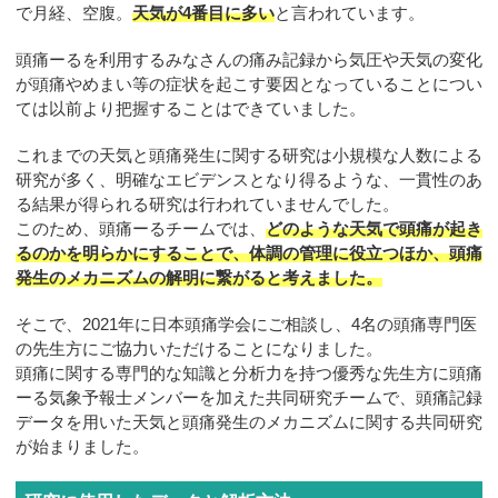
で月経、空腹。
天気が4番目に多い
と言われています。
頭痛ーるを利用するみなさんの痛み記録から気圧や天気の変化
が頭痛やめまい等の症状を起こす要因となっていることについ
ては以前より把握することはできていました。
これまでの天気と頭痛発生に関する研究は小規模な人数による
研究が多く、明確なエビデンスとなり得るような、一貫性のあ
る結果が得られる研究は行われていませんでした。
このため、頭痛ーるチームでは、
どのような天気で頭痛が起き
るのかを明らかにすることで、体調の管理に役立つほか、頭痛
発生のメカニズムの解明に繋がると考えました。
そこで、2021年に日本頭痛学会にご相談し、4名の頭痛専門医
の先生方にご協力いただけることになりました。
頭痛に関する専門的な知識と分析力を持つ優秀な先生方に頭痛
ーる気象予報士メンバーを加えた共同研究チームで、頭痛記録
データを用いた天気と頭痛発生のメカニズムに関する共同研究
が始まりました。