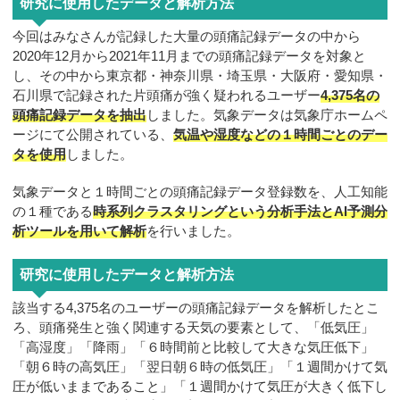
研究に使用したデータと解析方法
今回はみなさんが記録した大量の頭痛記録データの中から
2020年12月から2021年11月までの頭痛記録データを対象と
し、その中から東京都・神奈川県・埼玉県・大阪府・愛知県・
石川県で記録された片頭痛が強く疑われるユーザー
4,375名の
頭痛記録データを抽出
しました。気象データは気象庁ホームペ
ージにて公開されている、
気温や湿度などの１時間ごとのデー
タを使用
しました。
気象データと１時間ごとの頭痛記録データ登録数を、人工知能
の１種である
時系列クラスタリングという分析手法とAI予測分
析ツールを用いて解析
を行いました。
研究に使用したデータと解析方法
該当する4,375名のユーザーの頭痛記録データを解析したとこ
ろ、頭痛発生と強く関連する天気の要素として、「低気圧」
「高湿度」「降雨」「６時間前と比較して大きな気圧低下」
「朝６時の高気圧」「翌日朝６時の低気圧」「１週間かけて気
圧が低いままであること」「１週間かけて気圧が大きく低下し