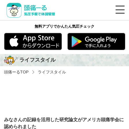
頭痛ーる 気圧予報で体調管理
無料アプリでかんたん気圧チェック
最新の天気頭痛予報
気象病の基礎知識
App Store
Google play
ライフスタイル
気象病を防ぐ方法
頭痛ーる
TOP
ライフスタイル
気象病に関する気象用語
ペットの体調管理
頭痛ーるについて
みなさんの記録を活用した研究論文がアメリカ頭痛学会に
法人のみなさまへ
認められました