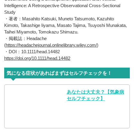
Intelligence: A Retrospective Observational Cross-Sectional
Study
・著者：Masahito Katsuki, Muneto Tatsumoto, Kazuhito
Kimoto, Takashige Iiyama, Masato Tajima, Tsuyoshi Munakata,
Taihei Miyamoto, Tomokazu Shimazu.
・掲載誌：Headache
(
https://headachejournal.onlinelibrary.wiley.com/
)
・DOI：10.1111/head.14482
https://doi.org/10.1111/head.14482
気になる症状があればまずはセルフチェックを！
あなたは大丈夫？【気象病
セルフチェック】