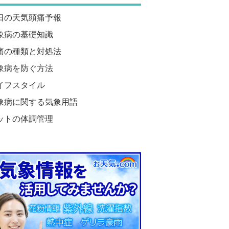
日の天気頭痛予報
象病の基礎知識
痛の種類と対処法
象病を防ぐ方法
イフスタイル
象病に関する気象用語
ットの体調管理