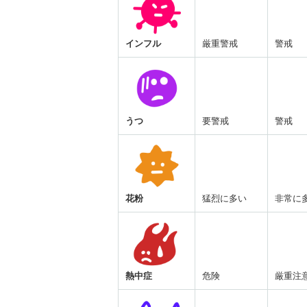
インフル
厳重警戒
警戒
うつ
要警戒
警戒
花粉
猛烈に多い
非常に
熱中症
危険
厳重注