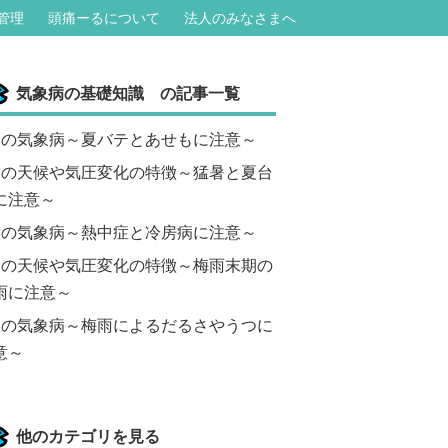
管理
頭痛ーるについて
法人のみなさまへ
気象病の基礎知識 の記事一覧
月の気象病～夏バテとあせもに注意～
月の天候や気圧変化の特徴～猛暑と夏台
に注意～
月の気象病～熱中症と冷房病に注意～
月の天候や気圧変化の特徴～梅雨末期の
雨に注意～
月の気象病～梅雨によるだるさやうつに
意～
他のカテゴリを見る