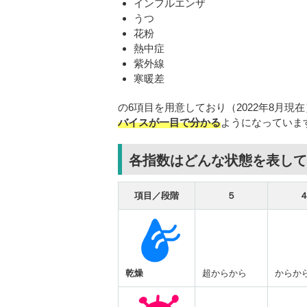
インフルエンザ
うつ
花粉
熱中症
紫外線
寒暖差
の6項目を用意しており（2022年8月現
バイスが一目で分かる
ようになっていま
各指数はどんな状態を表して
項目／段階
５
乾燥
超からから
からか