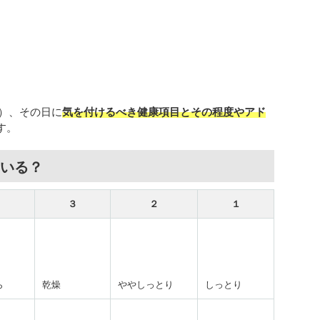
在）、その日に
気を付けるべき健康項目とその程度やアド
す。
いる？
４
３
２
１
ら
乾燥
ややしっとり
しっとり