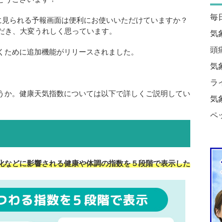
毎
時に見られる予報画面は便利にお使いいただけていますか？
ただき、大変うれしく思っています。
気
頭
くために追加機能がリリースされました。
気
ラ
うか。健康天気指数については以下で詳しくご説明してい
気
ペ
化などに影響される健康や体調の指数を５段階で表示した