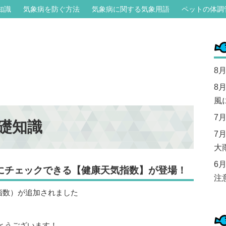
知識
気象病を防ぐ方法
気象病に関する気象用語
ペットの体調
8
8
風
7
礎知識
7
大
6
にチェックできる【健康天気指数】が登場！
注
とうございます！