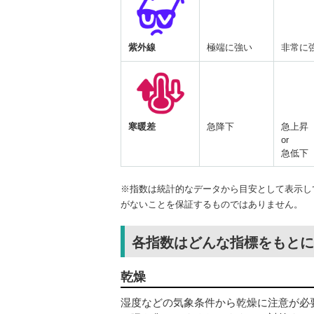
紫外線
極端に強い
非常に
寒暖差
急降下
急上昇
or
急低下
※指数は統計的なデータから目安として表示し
がないことを保証するものではありません。
各指数はどんな指標をもとに
乾燥
湿度などの気象条件から乾燥に注意が必