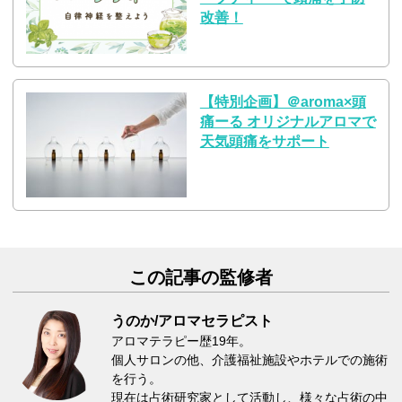
改善！
【特別企画】＠aroma×頭
痛ーる オリジナルアロマで
天気頭痛をサポート
この記事の監修者
うのか/アロマセラピスト
アロマテラピー歴19年。
個人サロンの他、介護福祉施設やホテルでの施術
を行う。
現在は占術研究家として活動し、様々な占術の中