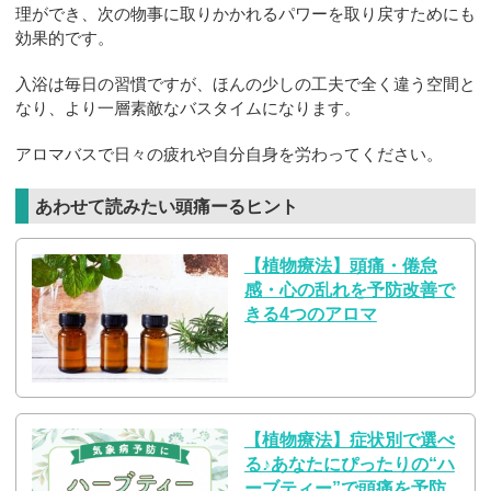
理ができ、次の物事に取りかかれるパワーを取り戻すためにも
効果的です。
入浴は毎日の習慣ですが、ほんの少しの工夫で全く違う空間と
なり、より一層素敵なバスタイムになります。
アロマバスで日々の疲れや自分自身を労わってください。
あわせて読みたい頭痛ーるヒント
【植物療法】頭痛・倦怠
感・心の乱れを予防改善で
きる4つのアロマ
【植物療法】症状別で選べ
る♪あなたにぴったりの“ハ
ーブティー”で頭痛を予防