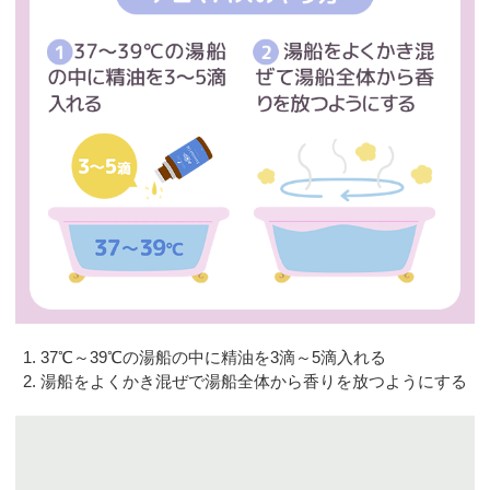
37℃～39℃の湯船の中に精油を3滴～5滴入れる
湯船をよくかき混ぜで湯船全体から香りを放つようにする