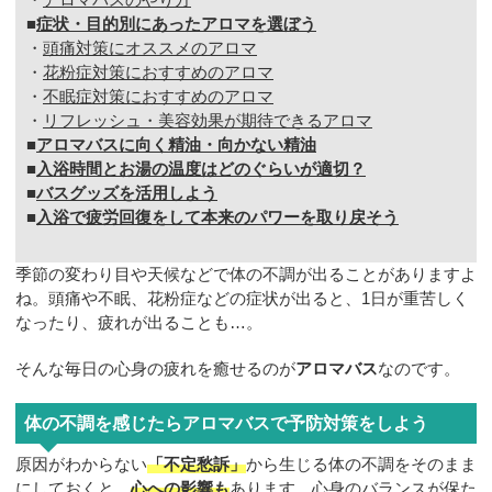
■
症状・目的別にあったアロマを選ぼう
・
頭痛対策にオススメのアロマ
・
花粉症対策におすすめのアロマ
・
不眠症対策におすすめのアロマ
・
リフレッシュ・美容効果が期待できるアロマ
■
アロマバスに向く精油・向かない精油
■
入浴時間とお湯の温度はどのぐらいが適切？
■
バスグッズを活用しよう
■
入浴で疲労回復をして本来のパワーを取り戻そう
季節の変わり目や天候などで体の不調が出ることがありますよ
ね。頭痛や不眠、花粉症などの症状が出ると、1日が重苦しく
なったり、疲れが出ることも…。
そんな毎日の心身の疲れを癒せるのが
アロマバス
なのです。
体の不調を感じたらアロマバスで予防対策をしよう
原因がわからない
「不定愁訴」
から生じる体の不調をそのまま
にしておくと、
心への影響も
あります。心身のバランスが保た