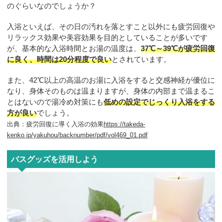
のぐらいなのでしょうか？
入浴といえば、その日の汚れを落とすこと以外にも疲労回復や
リラックス効果や美容効果を目的としていることが多いです
が、基本的な入浴時間とお湯の温度は、
37℃～39℃が疲労回復
に良く、時間は20分程度で良い
とされています。
また、42℃以上の高温のお湯に入浴をすると交感神経が優位に
なり、身体そのものは温まりますが、身体の内部まで温まるこ
とはないので湯冷め対策にも
低めの設定でじっくり入浴をする
方が良い
でしょう。
出典：疲労回復に導く入浴の効果
https://takeda-
kenko.jp/yakuhou/backnumber/pdf/vol469_01.pdf
バスグッズを活用しよう