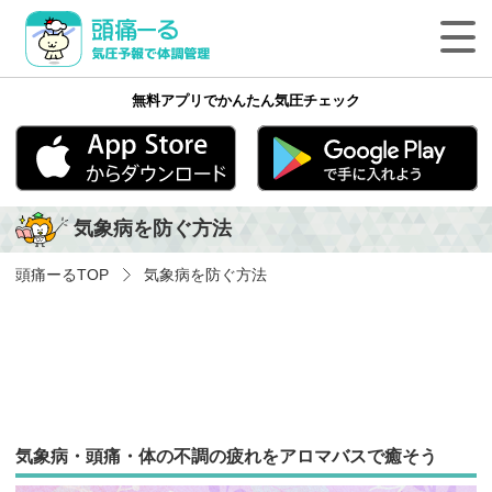
頭痛ーる 気圧予報で体調管理
無料アプリでかんたん気圧チェック
最新の天気頭痛予報
気象病の基礎知識
App Store
Google play
気象病を防ぐ方法
気象病を防ぐ方法
頭痛ーる
TOP
気象病を防ぐ方法
気象病に関する気象用語
ペットの体調管理
頭痛ーるについて
気象病・頭痛・体の不調の疲れをアロマバスで癒そう
法人のみなさまへ