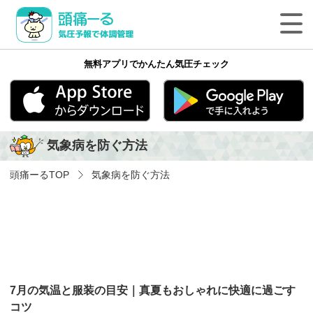
頭痛ーる 気圧予報で体調管理
無料アプリでかんたん気圧チェック
最新の天気頭痛予報
気象病の基礎知識
App Store
Google play
気象病を防ぐ方法
気象病を防ぐ方法
頭痛ーる
TOP
気象病を防ぐ方法
気象病に関する気象用語
ペットの体調管理
頭痛ーるについて
7月の気温と服装の目安｜真夏もおしゃれに快適に過ごす
法人のみなさまへ
コツ