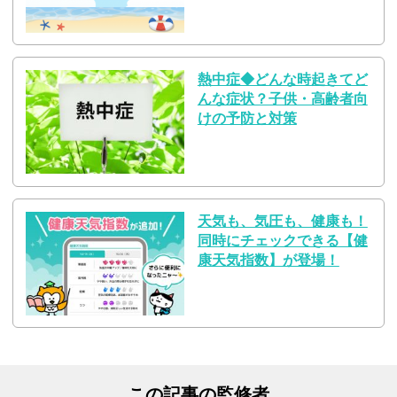
熱中症◆どんな時起きてど
んな症状？子供・高齢者向
けの予防と対策
天気も、気圧も、健康も！
同時にチェックできる【健
康天気指数】が登場！
この記事の監修者