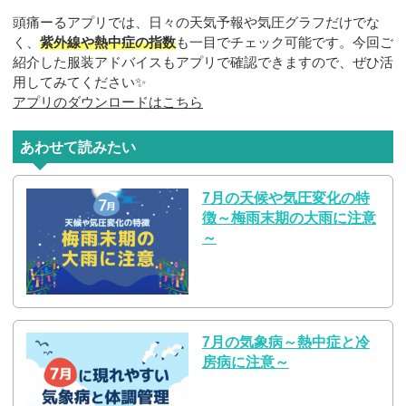
頭痛ーるアプリでは、日々の天気予報や気圧グラフだけでな
く、
紫外線や熱中症の指数
も一目でチェック可能です。今回ご
紹介した服装アドバイスもアプリで確認できますので、ぜひ活
用してみてください✨
アプリのダウンロードはこちら
あわせて読みたい
7月の天候や気圧変化の特
徴～梅雨末期の大雨に注意
～
7月の気象病～熱中症と冷
房病に注意～