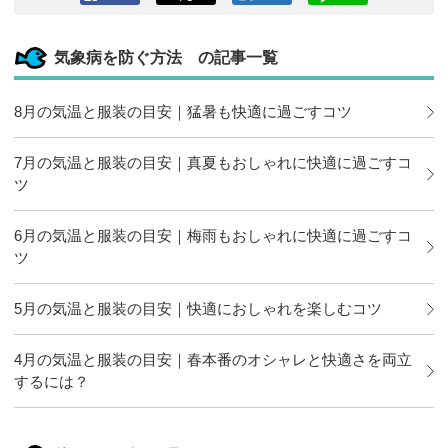
Facebook
ツイート
このエン
LINEで送
へシェア
トリーを
る
はてなブ
気象病を防ぐ方法 の記事一覧
ックマー
クに追加
8月の気温と服装の目安｜猛暑も快適に過ごすコツ
7月の気温と服装の目安｜真夏もおしゃれに快適に過ごすコ
ツ
6月の気温と服装の目安｜梅雨もおしゃれに快適に過ごすコ
ツ
5月の気温と服装の目安｜快適におしゃれを楽しむコツ
4月の気温と服装の目安｜春本番のオシャレと快適さを両立
するには？