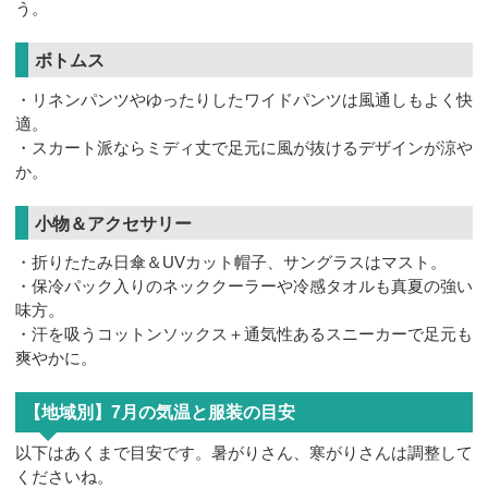
う。
ボトムス
・リネンパンツやゆったりしたワイドパンツは風通しもよく快
適。
・スカート派ならミディ丈で足元に風が抜けるデザインが涼や
か。
小物＆アクセサリー
・折りたたみ日傘＆UVカット帽子、サングラスはマスト。
・保冷パック入りのネッククーラーや冷感タオルも真夏の強い
味方。
・汗を吸うコットンソックス＋通気性あるスニーカーで足元も
爽やかに。
【地域別】7月の気温と服装の目安
以下はあくまで目安です。暑がりさん、寒がりさんは調整して
くださいね。