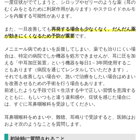
一度症状がでてしまうと、シロップやゼリーのような薬（耳の
むくみをとるために利尿作用があります）やステロイドホルモ
ンを内服する可能性があります。
また、一旦改善しても
再発する場合も少なくなく、だんだん薬
が効きにくくなるため予防が重要
です。
メニエール病でめまいを反復してしまい、薬でも治りにくい場
合は、特定の病院でしか機器を処方できませんが、耳に圧を加
える「中耳加圧装置」という機器を毎日1－3年間使用するこ
ともあります（病院を通じてレンタルしていただきます）。
それでも改善しない場合や、急いで治療をしたい場合はめまい
を改善させるための手術を行う場合もあります。
前述したような手段で日々生活する中で正しい習慣を意識する
とともに、もしいつもと違う違和感や、症状を感じた場合に
は、すぐに耳鼻咽喉科を受診してください。
耳鼻咽喉科をめまいや、難聴、耳鳴りで受診すると、医師はお
およそ次のようなことを質問します。
初診時に質問されること