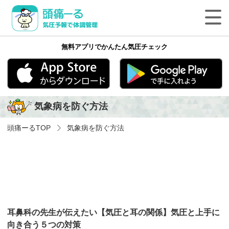
頭痛ーる 気圧予報で体調管理
無料アプリでかんたん気圧チェック
最新の天気頭痛予報
気象病の基礎知識
App Store
Google play
気象病を防ぐ方法
気象病を防ぐ方法
頭痛ーる
TOP
気象病を防ぐ方法
気象病に関する気象用語
ペットの体調管理
頭痛ーるについて
耳鼻科の先生が伝えたい【気圧と耳の関係】気圧と上手に
法人のみなさまへ
向き合う５つの対策