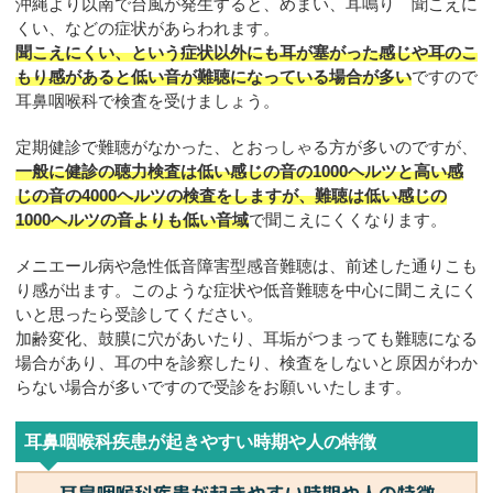
沖縄より以南で台風が発生すると、めまい、耳鳴り 聞こえに
くい、などの症状があらわれます。
聞こえにくい、という症状以外にも耳が塞がった感じや耳のこ
もり感があると低い音が難聴になっている場合が多い
ですので
耳鼻咽喉科で検査を受けましょう。
定期健診で難聴がなかった、とおっしゃる方が多いのですが、
一般に健診の聴力検査は低い感じの音の1000ヘルツと高い感
じの音の4000ヘルツの検査をしますが、難聴は低い感じの
1000ヘルツの音よりも低い音域
で聞こえにくくなります。
メニエール病や急性低音障害型感音難聴は、前述した通りこも
り感が出ます。このような症状や低音難聴を中心に聞こえにく
いと思ったら受診してください。
加齢変化、鼓膜に穴があいたり、耳垢がつまっても難聴になる
場合があり、耳の中を診察したり、検査をしないと原因がわか
らない場合が多いですので受診をお願いいたします。
耳鼻咽喉科疾患が起きやすい時期や人の特徴