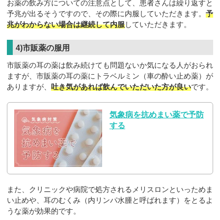
お薬の飲み方についての注意点として、患者さんは繰り返すと
予兆が出るそうですので、その際に内服していただきます。
予
兆がわからない場合は継続して内服
していただきます。
4)市販薬の服用
市販薬の耳の薬は飲み続けても問題ないか気になる人がおられ
ますが、市販薬の耳の薬にトラベルミン（車の酔い止め薬）が
ありますが、
吐き気があれば飲んでいただいた方が良い
です。
気象病を抗めまい薬で予防
する
また、クリニックや病院で処方されるメリスロンといっためま
い止めや、耳のむくみ（内リンパ水腫と呼ばれます）をとるよ
うな薬が効果的です。