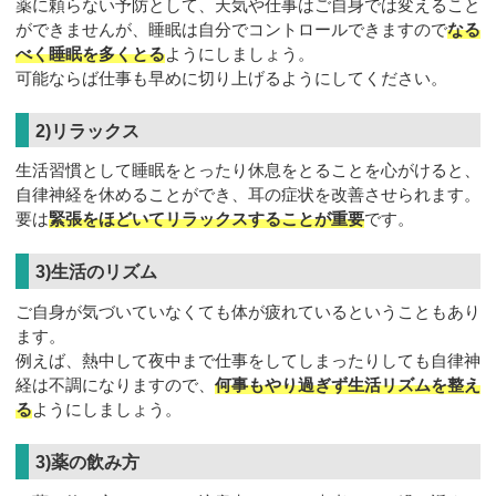
薬に頼らない予防として、天気や仕事はご自身では変えること
ができませんが、睡眠は自分でコントロールできますので
なる
べく睡眠を多くとる
ようにしましょう。
可能ならば仕事も早めに切り上げるようにしてください。
2)リラックス
生活習慣として睡眠をとったり休息をとることを心がけると、
自律神経を休めることができ、耳の症状を改善させられます。
要は
緊張をほどいてリラックスすることが重要
です。
3)生活のリズム
ご自身が気づいていなくても体が疲れているということもあり
ます。
例えば、熱中して夜中まで仕事をしてしまったりしても自律神
経は不調になりますので、
何事もやり過ぎず生活リズムを整え
る
ようにしましょう。
3)薬の飲み方