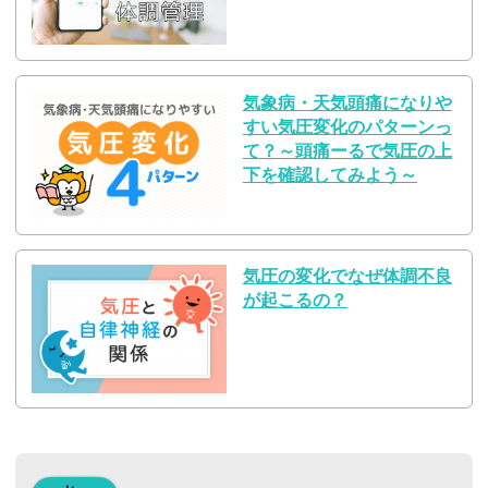
気象病・天気頭痛になりや
すい気圧変化のパターンっ
て？～頭痛ーるで気圧の上
下を確認してみよう～
気圧の変化でなぜ体調不良
が起こるの？