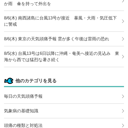
か雨 傘を持って外出を
8/6(木) 南西諸島に台風13号が接近 暴風・大雨・気圧低下
に警戒
8/6(木) 東京の天気頭痛予報 雲が多く午後は雷雨の恐れ
8/5(水) 台風13号は6日以降に沖縄・奄美へ接近の見込み 東
海から西では猛烈な暑さ続く
他のカテゴリを見る
毎日の天気頭痛予報
気象病の基礎知識
頭痛の種類と対処法