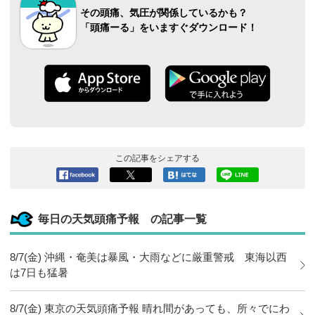
その頭痛、気圧が関係しているかも？
「頭痛ーる」をいますぐダウンロード！
この記事をシェアする
Facebook
ツイート
このエン
LINEで送
へシェア
トリーを
る
はてなブ
毎日の天気頭痛予報 の記事一覧
ックマー
クに追加
8/7(金) 沖縄・奄美は暴風・大雨などに厳重警戒 東海以西
は7日も猛暑
8/7(金) 東京の天気頭痛予報 晴れ間があっても、所々でにわ