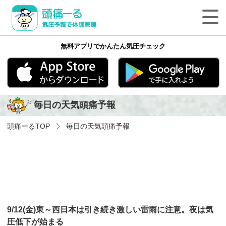
頭痛ーる 気圧予報で体調管理
無料アプリでかんたん気圧チェック
最新の天気頭痛予報
気象病の基礎知識
App Store
Google play
毎日の天気頭痛予報
気象病を防ぐ方法
頭痛ーる
TOP
毎日の天気頭痛予報
気象病に関する気象用語
ペットの体調管理
頭痛ーるについて
9/12(金)東～西日本は引き続き激しい雷雨に注意。夜は気
法人のみなさまへ
圧低下が始まる