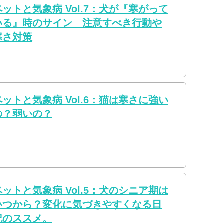
ペットと気象病 Vol.7：犬が『寒がって
いる』時のサイン 注意すべき行動や
寒さ対策
ペットと気象病 Vol.6：猫は寒さに強い
の？弱いの？
ペットと気象病 Vol.5：犬のシニア期は
いつから？変化に気づきやすくなる日
記のススメ。