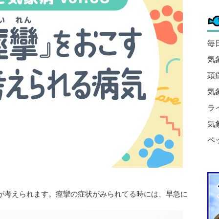
毎
気
頭
気
ラ
気
ペ
が考えられます。痙攣の症状がみられてる時には、早急に
。