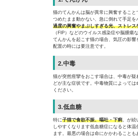
猫のてんかんは脳が異常に興奮すること
つめたまま動かない、急に倒れて手足を
過度の興奮やまぶしすぎる光、ストレス
（FIP）などのウイルス感染症や脳腫瘍
てんかんを起こす猫の場合、気圧の影響
配置の時には要注意です。
2.中毒
猫が突然痙攣をおこす場合は、中毒が疑
どが主な症状です。中毒物質によっては
ください。
3.低血糖
特に
子猫で食欲不振、嘔吐・下痢
。が続
しやすくなります低血糖症になると体温
ます。最悪の場合は命にかかわることも