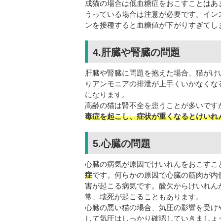
成猫の場合は低血糖症をおこすことはあ
うっている場合は注意が必要です。イン
ンを接種すると血糖値が下がりすぎてし
4.肝臓や腎臓の問題
肝臓や腎臓に問題を抱えた場合、猫がけ
りアンモニアの排泄が上手くいかなくな
になります。
高齢の猫は腎不全を患うことが多いです
毒症を起こし、症状が重くなるとけいれ
5.心臓の問題
心臓の病気が原因でけいれんをおこすこ
症
です。何らかの原因で心臓の筋肉が内
害が起こる病気です。酸欠からけいれん
常、壊死が起こることもあります。
心臓の悪い猫の場合、気圧の影響を受け
して気圧はしっかり確認していきましょ