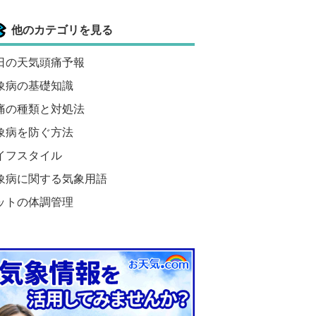
他のカテゴリを見る
日の天気頭痛予報
象病の基礎知識
痛の種類と対処法
象病を防ぐ方法
イフスタイル
象病に関する気象用語
ットの体調管理