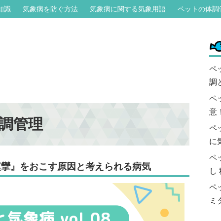
知識
気象病を防ぐ方法
気象病に関する気象用語
ペットの体調
ペ
調
ペ
意
調管理
ペ
に
ペ
『痙攣』をおこす原因と考えられる病気
し
ペ
ミ