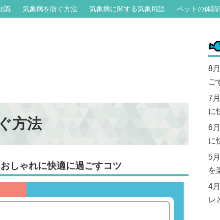
知識
気象病を防ぐ方法
気象病に関する気象用語
ペットの体調
8
ご
7
に
ぐ方法
6
に
5
もおしゃれに快適に過ごすコツ
を
4
レ