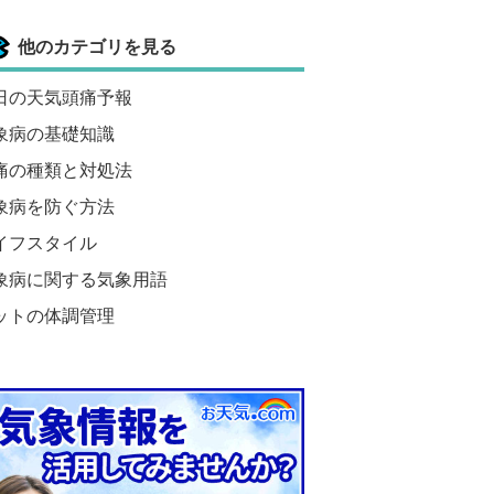
他のカテゴリを見る
日の天気頭痛予報
象病の基礎知識
痛の種類と対処法
象病を防ぐ方法
イフスタイル
象病に関する気象用語
ットの体調管理