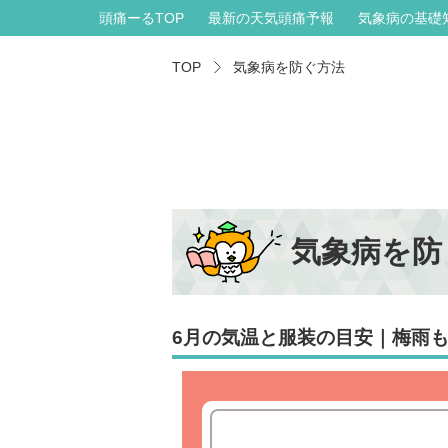
頭痛ーるTOP
最新の天気頭痛予報
気象病の基礎
TOP
気象病を防ぐ方法
気象病を防
6月の気温と服装の目安｜梅雨