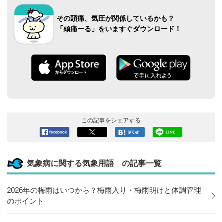
その頭痛、気圧が関係しているかも？
「頭痛ーる」をいますぐダウンロード！
この記事をシェアする
Facebook
ツイート
このエン
LINEで送
へシェア
トリーを
る
はてなブ
気象病に関する気象用語 の記事一覧
ックマー
クに追加
2026年の梅雨はいつから？梅雨入り・梅雨明けと体調管理
のポイント