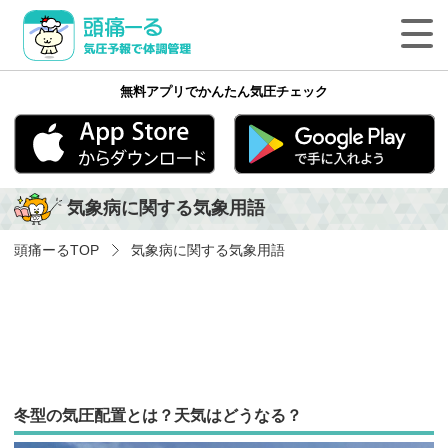
頭痛ーる 気圧予報で体調管理
無料アプリでかんたん気圧チェック
最新の天気頭痛予報
気象病の基礎知識
App Store
Google play
気象病に関する気象用語
気象病を防ぐ方法
頭痛ーる
TOP
気象病に関する気象用語
気象病に関する気象用語
ペットの体調管理
頭痛ーるについて
冬型の気圧配置とは？天気はどうなる？
法人のみなさまへ