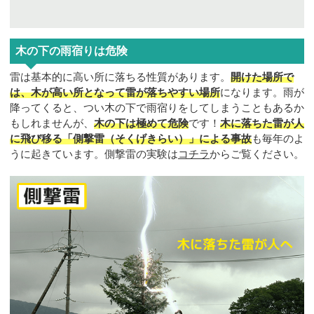
木の下の雨宿りは危険
雷は基本的に高い所に落ちる性質があります。
開けた場所で
は、木が高い所となって雷が落ちやすい場所
になります。雨が
降ってくると、つい木の下で雨宿りをしてしまうこともあるか
もしれませんが、
木の下は極めて危険
です！
木に落ちた雷が人
に飛び移る「側撃雷（そくげきらい）」による事故
も毎年のよ
うに起きています。側撃雷の実験は
コチラ
からご覧ください。