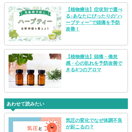
【植物療法】症状別で選べ
る♪あなたにぴったりの“ハ
ーブティー”で頭痛を予防
改善！
【植物療法】頭痛・倦怠
感・心の乱れを予防改善で
きる4つのアロマ
あわせて読みたい
気圧の変化でなぜ体調不良
が起こるの？