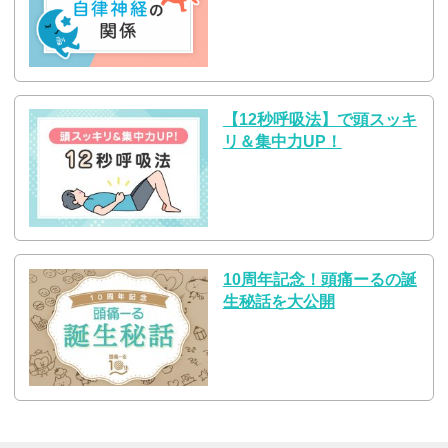
【12秒呼吸法】で頭スッキ
リ＆集中力UP！
10周年記念！頭痛ーるの誕
生秘話を大公開