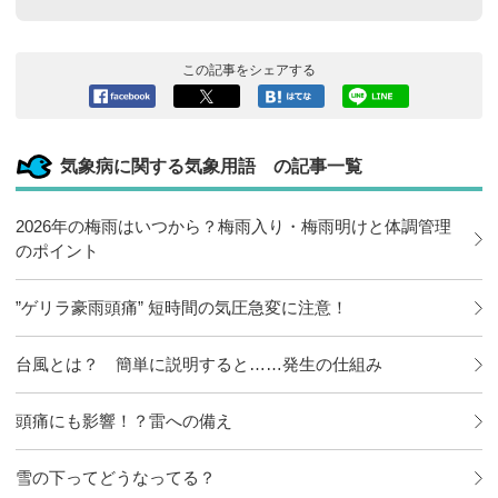
この記事をシェアする
Facebook
ツイート
このエン
LINEで送
へシェア
トリーを
る
はてなブ
気象病に関する気象用語 の記事一覧
ックマー
クに追加
2026年の梅雨はいつから？梅雨入り・梅雨明けと体調管理
のポイント
”ゲリラ豪雨頭痛” 短時間の気圧急変に注意！
台風とは？ 簡単に説明すると……発生の仕組み
頭痛にも影響！？雷への備え
雪の下ってどうなってる？