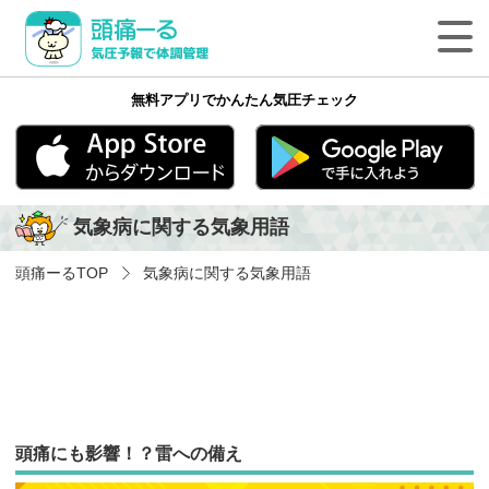
頭痛ーる 気圧予報で体調管理
無料アプリでかんたん気圧チェック
最新の天気頭痛予報
気象病の基礎知識
App Store
Google play
気象病に関する気象用語
気象病を防ぐ方法
頭痛ーる
TOP
気象病に関する気象用語
気象病に関する気象用語
ペットの体調管理
頭痛ーるについて
頭痛にも影響！？雷への備え
法人のみなさまへ