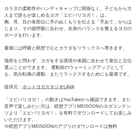
カラダの柔軟性やハンディキャップに関係なく、子どもから大
人まで誰もが楽しめるヨガ「エビバリヨガ！」は、
胸、耳、目の各部位に手のぬくもりを伝える「手あて」からは
じまり、その後呼吸に合わせ、全身のバランスを整えるヨガの
ポーズを行います。
最後には呼吸と瞑想で心とカラダをリラックスへ導きます。
場所をと問わず、ヨガをする環境や体調に合わせて座位と立位
選ぶことができます。 運動前のウォーミングアップとして
も、気分転換の運動、またリラックスするためにも最適です。
提供元：
ホットヨガスタジオLAVA
「エビバリヨガ！」の動きはYouTubeから確認できます。また
音声で楽しみたい方は、瞑想アプリMEISOONのヨガコンテン
ツより「エビバリヨガ！」を有料でダウンロードしてお楽しみ
いただけます。
※瞑想アプリMEISOONのアプリのダウンロードは無料