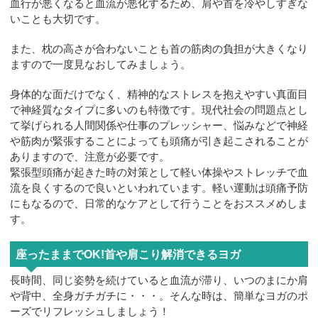
血行が悪くなると血流が悪化するため、肩や首を冷やしすぎな
いことも大切です。
また、枕の高さが合わないことも首の筋肉の負担が大きくなり
ますので一度見なおしてみましょう。
身体的な面だけでなく、精神的なストレスを抱えやすい真面目
で神経質なタイプに多いのも特徴です。現代社会の問題点とし
て挙げられる人間関係や仕事のプレッシャー、悩みなどで神経
や筋肉が緊張することによっても頭痛が引き起こされることが
ありますので、注意が必要です。
緊張型頭痛が起きた時の対策として軽い体操やストレッチで血
流を良くするので良いといわれています。軽い運動は頭痛予防
にもなるので、日常的なケアとして行うことをおススメめしま
す。
座ったままでOK!首や肩こり解消できるヨガ
長時間、同じ姿勢を続けていると血流が滞り、いつのまにか肩
や背中、全身ガチガチに・・・。そんな時は、簡単なヨガのポ
ーズでリフレッシュしましょう！