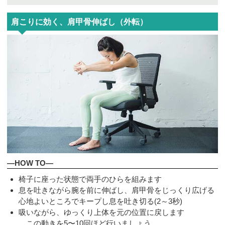
肩こりに効く、肩甲骨伸ばし（外転）
—HOW TO—
椅子に座った状態で両手のひらを組みます
息を吐きながら腕を前に伸ばし、肩甲骨をじっくり広げる
心地よいところでキープし息を吐き切る(2～3秒)
吸いながら、ゆっくり上体を元の位置に戻します
この動きを5〜10回ほど行いましょう