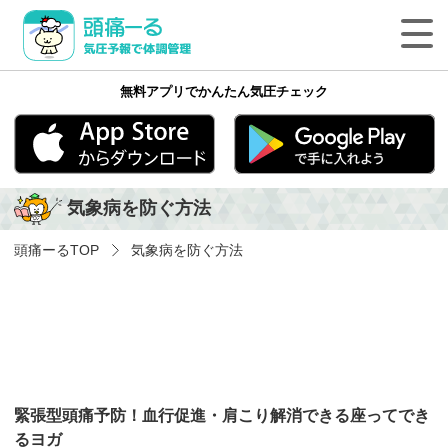
頭痛ーる 気圧予報で体調管理
無料アプリでかんたん気圧チェック
最新の天気頭痛予報
気象病の基礎知識
App Store
Google play
気象病を防ぐ方法
気象病を防ぐ方法
頭痛ーる
TOP
気象病を防ぐ方法
気象病に関する気象用語
ペットの体調管理
頭痛ーるについて
緊張型頭痛予防！血行促進・肩こり解消できる座ってでき
法人のみなさまへ
るヨガ