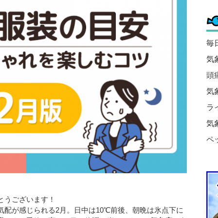
毎
気
頭
気
ラ
気
ペ
とうございます！
配が感じられる2月。日中は10℃前後、朝晩は氷点下に