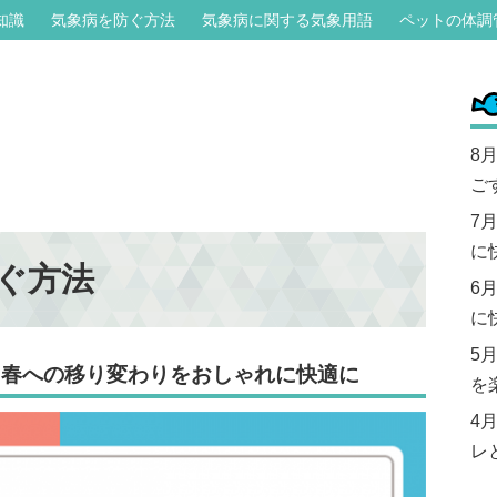
知識
気象病を防ぐ方法
気象病に関する気象用語
ペットの体調
8
ご
7
に
ぐ方法
6
に
5
ら春への移り変わりをおしゃれに快適に
を
4
レ