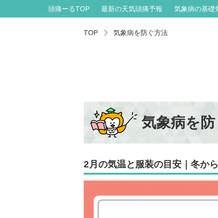
頭痛ーるTOP
最新の天気頭痛予報
気象病の基礎
TOP
気象病を防ぐ方法
気象病を防
2月の気温と服装の目安｜冬か