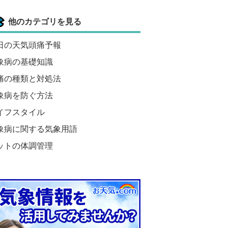
他のカテゴリを見る
日の天気頭痛予報
象病の基礎知識
痛の種類と対処法
象病を防ぐ方法
イフスタイル
象病に関する気象用語
ットの体調管理