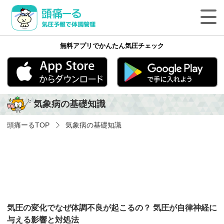
頭痛ーる 気圧予報で体調管理
無料アプリでかんたん気圧チェック
最新の天気頭痛予報
気象病の基礎知識
App Store
Google play
気象病の基礎知識
気象病を防ぐ方法
頭痛ーる
TOP
気象病の基礎知識
気象病に関する気象用語
ペットの体調管理
頭痛ーるについて
気圧の変化でなぜ体調不良が起こるの？ 気圧が自律神経に
法人のみなさまへ
与える影響と対処法