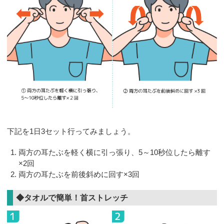
下記を1日3セット行ってみましょう。
両方の耳たぶを軽く横に引っ張り、5～10秒位したら離す
×2回
両方の耳たぶを前後斜めに回す×3回
◆タオルで簡単！首ストレッチ