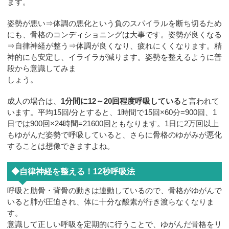
ます。
姿勢が悪い⇒体調の悪化という負のスパイラルを断ち切るため
にも、骨格のコンディショニングは大事です。姿勢が良くなる
⇒自律神経が整う⇒体調が良くなり、疲れにくくなります。精
神的にも安定し、イライラが減ります。姿勢を整えるように普
段から意識してみま
しょう。
成人の場合は、
1分間に12～20回程度呼吸している
と言われて
います。平均15回/分とすると、1時間で15回×60分=900回、1
日では900回×24時間=21600回ともなります。1日に2万回以上
もゆがんだ姿勢で呼吸していると、さらに骨格のゆがみが悪化
することは想像できますよね。
◆自律神経を整える！12秒呼吸法
呼吸と肋骨・背骨の動きは連動しているので、骨格がゆがんで
いると肺が圧迫され、体に十分な酸素が行き渡らなくなりま
す。
意識して正しい呼吸を定期的に行うことで、ゆがんだ骨格をリ