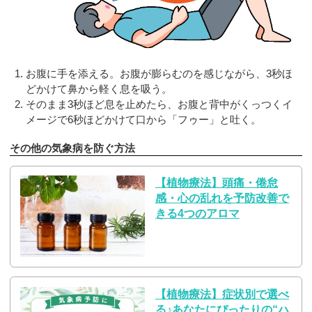
お腹に手を添える。お腹が膨らむのを感じながら、3秒ほ
どかけて鼻から軽く息を吸う。
そのまま3秒ほど息を止めたら、お腹と背中がくっつくイ
メージで6秒ほどかけて口から「フゥー」と吐く。
その他の気象病を防ぐ方法
【植物療法】頭痛・倦怠
感・心の乱れを予防改善で
きる4つのアロマ
【植物療法】症状別で選べ
る♪あなたにぴったりの“ハ