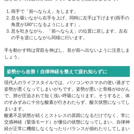
両手で「前へならえ」をします。
息を吸いながら右手を上げ、同時に左手は下げます(両手の
角度が180°になるようにします）。
息を吐きながら、「前へならえ」の位置に戻します。左右
の手を逆にしながら同様に行います。
手を動かす時は背筋を伸ばし、首が前へ出ないように注意しま
しょう。
姿勢から改善！自律神経を整えて疲れ知らずに
現代人のライフスタイルでは、パソコンやスマホの使い過ぎで
姿勢が悪くなってしまいがちです。姿勢が悪いと骨格がゆがん
で、肺が圧迫されて短く浅い呼吸になります。そうすると、体
のすみずみに十分な酸素が行きわたらず、酸欠状態になってし
まいます。
酸素不足状態が続くとストレスの原因になるだけでなく、常に
交感神経（緊張モード）が優位の状態になってしまい、自律神
経が正常に機能しなくなったりバランスが崩れたりしてしまい