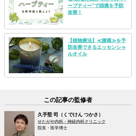
ーブティー”で頭痛を予防
改善！
【植物療法】≪腰痛≫を予
防改善できるエッセンシャ
ルオイル
この記事の監修者
久手堅 司（くでけん つかさ）
せたがや内科・神経内科クリニック
院長・医学博士